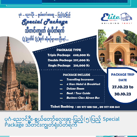
ပုဂံ-ညောင်ဦး-စွယ်တော်လေးဆူ-ပြည့်(၅)ပြည့် Special
Package သီတင်းကျွတ်ရုံးပိတ်ရက်