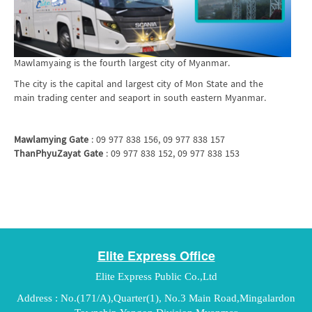
Mawlamyaing is the fourth largest city of Myanmar.
The city is the capital and largest city of Mon State and the
main trading center and seaport in south eastern Myanmar.
Mawlamying Gate
: 09 977 838 156, 09 977 838 157
ThanPhyuZayat Gate
: 09 977 838 152, 09 977 838 153
Elite Express Office
Elite Express Public Co.,Ltd
Address : No.(171/A),Quarter(1), No.3 Main Road,Mingalardon