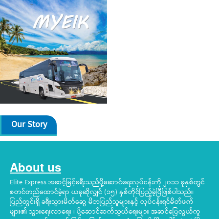
Our Story
About us
Elite Express အဆင့်မြင့်ခရီးသည်ပို့ဆောင်ရေးလုပ်ငန်းကို ၂၀၁၁ ခုနှစ်တွင်
စတင်တည်ထောင်ခဲ့ရာ ယခုဆိုလျှင် (၁၅) နှစ်တိုင်ပြည့်ခဲ့ပြီဖြစ်ပါသည်။
ပြည်တွင်းရှိ ခရီးသွားမိတ်ဆွေ မိဘပြည်သူများနှင့် လုပ်ငန်းရှင်မိတ်ဖက်
များ၏ သွားရေးလာရေး ၊ ပို့ဆောင်ဆက်သွယ်ရေးများ အဆင်ပြေလွယ်ကူ