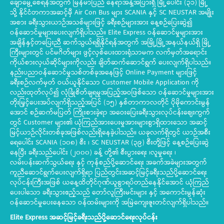
ချောမွေ့စေရန်အတွက် မြန်မာပြည် နေရာအနှံ့အပြားရှိ မြို့ပေါင်း (၃၁) မြို့
သို့ နိုင်ငံတကာအဆင့်မှီ Air Con Bus များ SCANIA နှင့် SC NEUSTAR အမျိုး
အစား ခရီးသွားယာဉ်အသစ်များဖြင့် ခရီးစဉ်များအား နေ့စဉ်ပြေးဆွဲ၍
ဝန်ဆောင်မှုများပေးလျက်ရှိပါသည်။ Elite Express ဝန်ဆောင်မှုများအား
အချိန်နှင့်တပြေးညီ ဆက်သွယ်ရရှိနိုင်ရန်အတွက် အမြို့မြို့အနယ်နယ်ရှိ မြို့
ကြီးများတွင် ပင်မဂိတ်များ ဖွင့်လှစ်ပေးထားရုံသာမက လက်မှတ်အရောင်း
ကိုယ်စားလှယ်ဆိုင်များကိုလည်း ချိတ်ဆက်ဆောင်ရွက် ပေးလျက်ရှိပါသည်။
နည်းပညာဝန်ဆောင်မှုသစ်တစ်ခုအနေဖြင့် Online Payment များဖြင့်
ခရီးစဉ်လက်မှတ် ဝယ်ယူနိုင်သော Customer Mobile Application ကို
လည်းထုတ်လုပ်၍ လုံခြုံစိတ်ချရမှုအပြည့်အဝဖြစ်သော ဝန်ဆောင်မှုများအား
တိုးမြှင့်ပေးအပ်လျက်ရှိသည့်အပြင် (၁၅) နှစ်တာကာလတိုင် ပိုမိုကောင်းမွန်
အောင် စဉ်ဆက်မပြတ် ကြိုးစားခဲ့ရာ အဝေးပြေးခရီးသွားလုပ်ငန်းဈေးကွက်
တွင် Customer များ၏ ယုံကြည်အားပေးမှုအားများစွာရှိထားသော အဆင့်
မြင့်ယာဉ်လိုင်းတစ်ခုအဖြစ်လည်းရှိနေခဲ့ပါသည်။ ယခုလက်ရှိတွင် ယာဉ်အစီး
ရေပေါင်း SCANIA (၁၀၈) စီး ၊ SC NEUSTAR (၃၉) စီးတို့ဖြင့် နေ့စဉ်ပြေးဆွဲ
နေပြီး ခရီးသည်ပေါင်း (၂၀၀၀) ခန့် တို့၏ စီးပွားရေး ၊လူမှုရေး ၊
လမ်းပန်းဆက်သွယ်ရေး နှင့် ကုန်စည်ပို့ဆောင်ရေး အခက်အခဲများအတွက်
ကူညီဆောင်ရွက်ပေးလျက်ရှိရာ ပြည်တွင်းအဆင့်မြင့်ခရီးသည်ပို့ဆောင်ရေး
လုပ်ငန်းကြီးအဖြစ် ယနေ့ထိတိုင်ဂုဏ်ယူစွာရပ်တည်နေနိုင်အောင် ယုံကြည်
ပေးပါသော ခရီးသွားဧည့်သည် တော်လူကြီးမင်းများ နှင့် အကောင်းမွန်ဆုံး
ဝန်ဆောင်မှုပေးနေသော ဝန်ထမ်းများကို အမြဲကျေးဇူးတင်လျက်ရှိပါသည်။
Elite Express
အဆင့်မြင့်ခရီးသည်ပို့ဆောင်ရေးလုပ်ငန်း