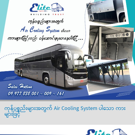
ကုန်ပစ္စည်းများအတွက် Air Cooling System ပါသော ကား
များဖြင့်