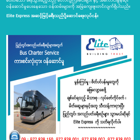
ပေးပါသော ခရီးသွားဧည့်သည် တော်လူကြီးမင်းများ နှင့် အကောင်းမွန်ဆုံး
ဝန်ဆောင်မှုပေးနေသော ဝန်ထမ်းများကို အမြဲကျေးဇူးတင်လျက်ရှိပါသည်။
Elite Express
အဆင့်မြင့်ခရီးသည်ပို့ဆောင်ရေးလုပ်ငန်း