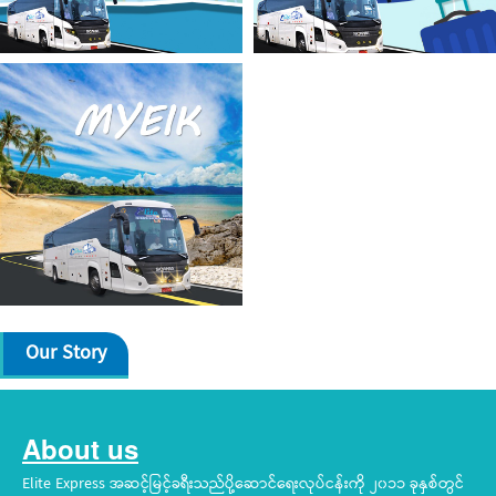
Our Story
About us
Elite Express အဆင့်မြင့်ခရီးသည်ပို့ဆောင်ရေးလုပ်ငန်းကို ၂၀၁၁ ခုနှစ်တွင်