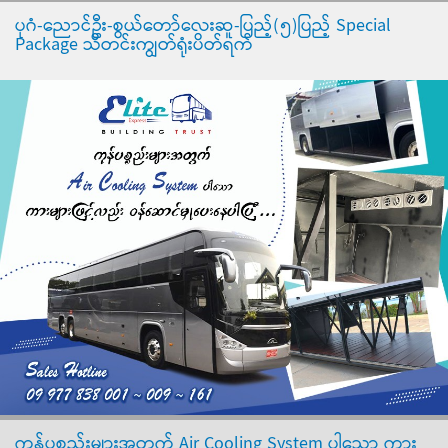
ပုဂံ-ညောင်ဦး-စွယ်တော်လေးဆူ-ပြည့်(၅)ပြည့် Special
Package သီတင်းကျွတ်ရုံးပိတ်ရက်
ကုန်ပစ္စည်းများအတွက် Air Cooling System ပါသော ကား