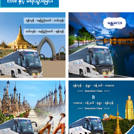
Elite နှင့် ခရီးသွားခြင်း