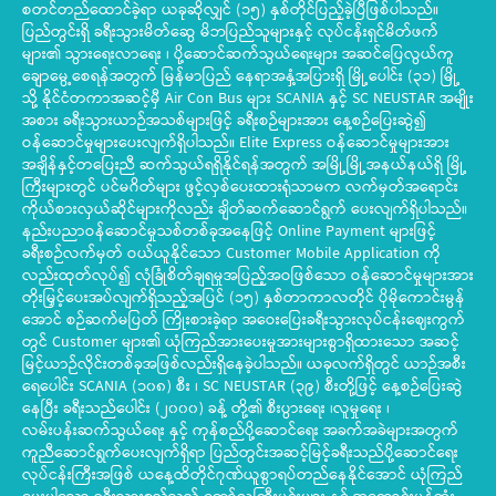
စတင်တည်ထောင်ခဲ့ရာ ယခုဆိုလျှင် (၁၅) နှစ်တိုင်ပြည့်ခဲ့ပြီဖြစ်ပါသည်။
ပြည်တွင်းရှိ ခရီးသွားမိတ်ဆွေ မိဘပြည်သူများနှင့် လုပ်ငန်းရှင်မိတ်ဖက်
များ၏ သွားရေးလာရေး ၊ ပို့ဆောင်ဆက်သွယ်ရေးများ အဆင်ပြေလွယ်ကူ
ချောမွေ့စေရန်အတွက် မြန်မာပြည် နေရာအနှံ့အပြားရှိ မြို့ပေါင်း (၃၁) မြို့
သို့ နိုင်ငံတကာအဆင့်မှီ Air Con Bus များ SCANIA နှင့် SC NEUSTAR အမျိုး
အစား ခရီးသွားယာဉ်အသစ်များဖြင့် ခရီးစဉ်များအား နေ့စဉ်ပြေးဆွဲ၍
ဝန်ဆောင်မှုများပေးလျက်ရှိပါသည်။ Elite Express ဝန်ဆောင်မှုများအား
အချိန်နှင့်တပြေးညီ ဆက်သွယ်ရရှိနိုင်ရန်အတွက် အမြို့မြို့အနယ်နယ်ရှိ မြို့
ကြီးများတွင် ပင်မဂိတ်များ ဖွင့်လှစ်ပေးထားရုံသာမက လက်မှတ်အရောင်း
ကိုယ်စားလှယ်ဆိုင်များကိုလည်း ချိတ်ဆက်ဆောင်ရွက် ပေးလျက်ရှိပါသည်။
နည်းပညာဝန်ဆောင်မှုသစ်တစ်ခုအနေဖြင့် Online Payment များဖြင့်
ခရီးစဉ်လက်မှတ် ဝယ်ယူနိုင်သော Customer Mobile Application ကို
လည်းထုတ်လုပ်၍ လုံခြုံစိတ်ချရမှုအပြည့်အဝဖြစ်သော ဝန်ဆောင်မှုများအား
တိုးမြှင့်ပေးအပ်လျက်ရှိသည့်အပြင် (၁၅) နှစ်တာကာလတိုင် ပိုမိုကောင်းမွန်
အောင် စဉ်ဆက်မပြတ် ကြိုးစားခဲ့ရာ အဝေးပြေးခရီးသွားလုပ်ငန်းဈေးကွက်
တွင် Customer များ၏ ယုံကြည်အားပေးမှုအားများစွာရှိထားသော အဆင့်
မြင့်ယာဉ်လိုင်းတစ်ခုအဖြစ်လည်းရှိနေခဲ့ပါသည်။ ယခုလက်ရှိတွင် ယာဉ်အစီး
ရေပေါင်း SCANIA (၁၀၈) စီး ၊ SC NEUSTAR (၃၉) စီးတို့ဖြင့် နေ့စဉ်ပြေးဆွဲ
နေပြီး ခရီးသည်ပေါင်း (၂၀၀၀) ခန့် တို့၏ စီးပွားရေး ၊လူမှုရေး ၊
လမ်းပန်းဆက်သွယ်ရေး နှင့် ကုန်စည်ပို့ဆောင်ရေး အခက်အခဲများအတွက်
ကူညီဆောင်ရွက်ပေးလျက်ရှိရာ ပြည်တွင်းအဆင့်မြင့်ခရီးသည်ပို့ဆောင်ရေး
လုပ်ငန်းကြီးအဖြစ် ယနေ့ထိတိုင်ဂုဏ်ယူစွာရပ်တည်နေနိုင်အောင် ယုံကြည်