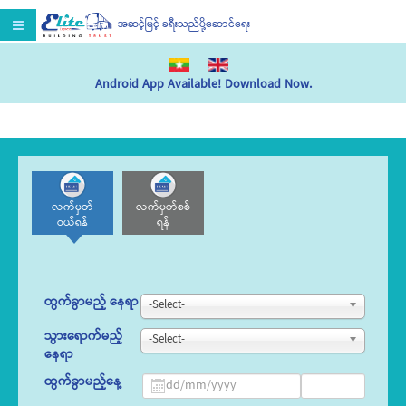
အဆင့်မြင့် ခရီးသည်ပို့ဆောင်ရေး
Android App Available! Download Now.
လက်မှတ်
လက်မှတ်စစ်
ဝယ်ရန်
ရန်
ထွက်ခွာမည့် နေရာ
-Select-
သွားရောက်မည့်
-Select-
နေရာ
ထွက်ခွာမည့်နေ့