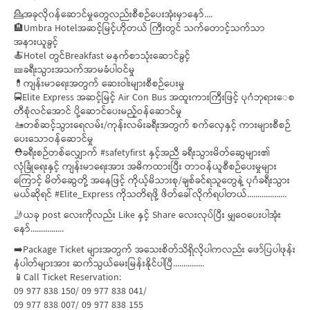
💁အခုလို၀န်ဆောင်မှုတွေလည်းစီစဉ်ပေးအုံးမှာနော်....
🏨Umbra Hotelအဆင့်မြင့်ဟိုတယ် ကြီးတွင် သက်တောင့်သက်သာ
အနားယူခွင့်
🍝Hotel တွင်Breakfast မနက်စာသုံးဆောင်ခွင့်
🎫ခရီးသွားအသက်အာမခံပါဝင်မှု
💊ကျန်းမာရေးအတွက် ဆေးဝါးများစီစဉ်ပေးမှု
🚍Elite Express အဆင့်မြင့် Air Con Bus အထူးကားကြီးဖြင့် ပုဂံဘုရား‌ေစ
တီစုံလင်အောင် ပို့ဆောင်ပေးမည့်ဝန်ဆောင်မှု
🚤တစ်ဆင့်သွားရေလမ်း/ကုန်းလမ်းခရီးအတွက် စက်လှေနှင့် ကားများစီစဉ်
ပေးသောဝန်ဆောင်မှု
⛑️ခရီးစဉ်တစ်လျှောက် #safetyfirst နှင့်အညီ ခရီးသွားမိတ်ဆွေများ၏
လုံခြုံရေးနှင့် ကျန်းမာရေးအား အဓိကထားပြီး တာဝန်ယူစီစဉ်ပေးမှုများ
ကြောင့် မိတ်ဆွေတို့ အနေဖြင့် ကိုယ့်မိသားစု/ချစ်ခင်ရသူတွေနဲ့ ပုဂံခရီးသွား
မယ်ဆိုရင် #Elite_Express ကိုသတိရဖို့ ဖိတ်ခေါ်လိုက်ရပါတယ်...................
🤳ယခု post လေးကိုလည်း Like နှင့် Share လေးလုပ်ပြီး မျှဝေပေးပါအုံး
နော်................
➡️Package Ticket များအတွက် အသေးစိတ်သိရှိလိုပါကလည်း ဖော်ပြပါဖုန်း
နံပါတ်များအား ဆက်သွယ်မေးမြန်းနိုင်ပါပြီ...............
📱Call Ticket Reservation:
09 977 838 150/ 09 977 838 041/
09 977 838 007/ 09 977 838 155