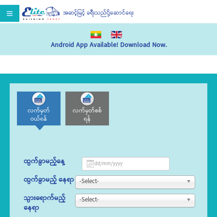
အဆင့်မြင့် ခရီးသည်ပို့ဆောင်ရေး
Android App Available! Download Now.
လက်မှတ်
လက်မှတ်စစ်
ဝယ်ရန်
ရန်
ထွက်ခွာမည့်နေ့
ထွက်ခွာမည့် နေရာ
-Select-
သွားရောက်မည့်
-Select-
နေရာ