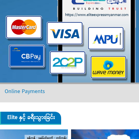
Online Payments
Elite နှင့် ခရီးသွားခြင်း