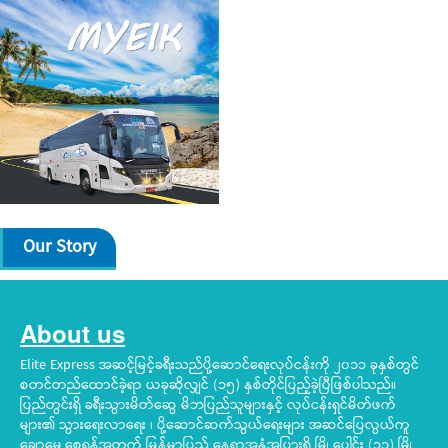
Our Story
About us
Elite Express အဆင့်မြင့်ခရီးသည်ပို့ဆောင်ရေးလုပ်ငန်းကို ၂၀၁၁ ခုနှစ်တွင်
စတင်တည်ထောင်ခဲ့ရာ ယခုဆိုလျှင် (၁၅) နှစ်တိုင်ပြည့်ခဲ့ပြီဖြစ်ပါသည်။
ပြည်တွင်းရှိ ခရီးသွားမိတ်ဆွေ မိဘပြည်သူများနှင့် လုပ်ငန်းရှင်မိတ်ဖက်
များ၏ သွားရေးလာရေး ၊ ပို့ဆောင်ဆက်သွယ်ရေးများ အဆင်ပြေလွယ်ကူ
ချောမွေ့စေရန်အတွက် မြန်မာပြည် နေရာအနှံ့အပြားရှိ မြို့ပေါင်း (၃၁) မြို့