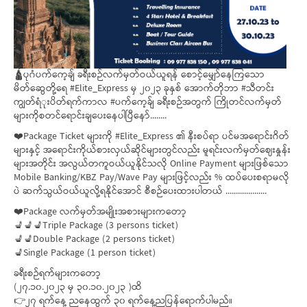
🛕ပုဂံပက်ကေ့ချ် ခရီးစဉ်လက်မှတ်ဝယ်ယူရန် စောင့်မျှော်နေကြသော
မိတ်ဆွေတို့ရေ #Elite_Express မှ ၂၀၂၃ ခုနှစ် အောက်တိုဘာ #သီတင်း
ကျွတ်ရံုးပိတ်ရက်ကာလ #ပက်ကေ့ခ်ျ ခရီးစဉ်အတွက် ကြိုတင်လက်မှတ်
များကိုစတင်ရောင်းချပေးနေပါပြီနော်........
❤️Package Ticket များကို #Elite_Express ၏ နီးစပ်ရာ ပင်မအရောင်းဂိတ်
များနှင့် အရောင်းကိုယ်စားလှယ်ဆိုင်များတွင်လည်း မူရင်းလက်မှတ်ဈေးနှုန်း
များအတိုင်း အလွယ်တကူဝယ်ယူနိုင်သလို Online Payment များဖြစ်သော
Mobile Banking/KBZ Pay/Wave Pay များဖြင့်လည်း % ထပ်ပေးစရာမလို
ပဲ ဆက်သွယ်ဝယ်ယူလို့ရနိုင်အောင် စီစဉ်ပေးထားပါတယ် ....................
❤️Package လက်မှတ်အမျိုးအစားများကတော့
💺💺💺Triple Package (3 persons ticket)
💺💺Double Package (2 persons ticket)
💺Single Package (1 person ticket)
ခရီးစဉ်ရက်များကတော့
(၂၇.၁၀.၂၀၂၃ မှ ၃၀.၁၀.၂၀၂၃ )ထိ
👉၂၇ ရက်နေ့ ညနေထွက် ၃၀ ရက်နေ့ညပြန်ရောက်ပါမည်။