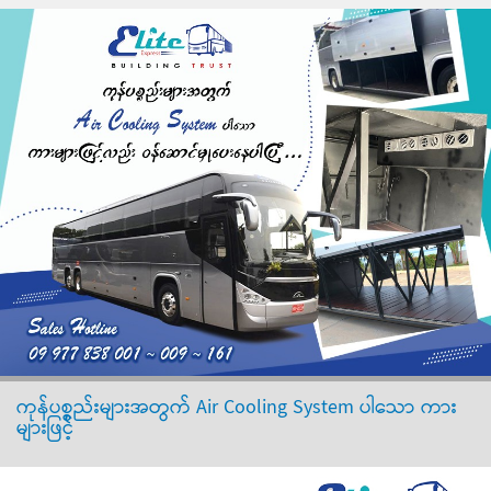
ကုန်ပစ္စည်းများအတွက် Air Cooling System ပါသော ကား
များဖြင့်