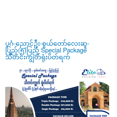
ပုဂံ-ညောင်ဦး-စွယ်တော်လေးဆူ-
ပြည့်(၅)ပြည့် Special Package
သီတင်းကျွတ်ရုံးပိတ်ရက်