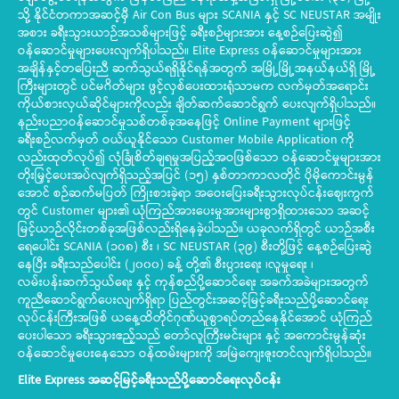
သို့ နိုင်ငံတကာအဆင့်မှီ Air Con Bus များ SCANIA နှင့် SC NEUSTAR အမျိုး
အစား ခရီးသွားယာဉ်အသစ်များဖြင့် ခရီးစဉ်များအား နေ့စဉ်ပြေးဆွဲ၍
ဝန်ဆောင်မှုများပေးလျက်ရှိပါသည်။ Elite Express ဝန်ဆောင်မှုများအား
အချိန်နှင့်တပြေးညီ ဆက်သွယ်ရရှိနိုင်ရန်အတွက် အမြို့မြို့အနယ်နယ်ရှိ မြို့
ကြီးများတွင် ပင်မဂိတ်များ ဖွင့်လှစ်ပေးထားရုံသာမက လက်မှတ်အရောင်း
ကိုယ်စားလှယ်ဆိုင်များကိုလည်း ချိတ်ဆက်ဆောင်ရွက် ပေးလျက်ရှိပါသည်။
နည်းပညာဝန်ဆောင်မှုသစ်တစ်ခုအနေဖြင့် Online Payment များဖြင့်
ခရီးစဉ်လက်မှတ် ဝယ်ယူနိုင်သော Customer Mobile Application ကို
လည်းထုတ်လုပ်၍ လုံခြုံစိတ်ချရမှုအပြည့်အဝဖြစ်သော ဝန်ဆောင်မှုများအား
တိုးမြှင့်ပေးအပ်လျက်ရှိသည့်အပြင် (၁၅) နှစ်တာကာလတိုင် ပိုမိုကောင်းမွန်
အောင် စဉ်ဆက်မပြတ် ကြိုးစားခဲ့ရာ အဝေးပြေးခရီးသွားလုပ်ငန်းဈေးကွက်
တွင် Customer များ၏ ယုံကြည်အားပေးမှုအားများစွာရှိထားသော အဆင့်
မြင့်ယာဉ်လိုင်းတစ်ခုအဖြစ်လည်းရှိနေခဲ့ပါသည်။ ယခုလက်ရှိတွင် ယာဉ်အစီး
ရေပေါင်း SCANIA (၁၀၈) စီး ၊ SC NEUSTAR (၃၉) စီးတို့ဖြင့် နေ့စဉ်ပြေးဆွဲ
နေပြီး ခရီးသည်ပေါင်း (၂၀၀၀) ခန့် တို့၏ စီးပွားရေး ၊လူမှုရေး ၊
လမ်းပန်းဆက်သွယ်ရေး နှင့် ကုန်စည်ပို့ဆောင်ရေး အခက်အခဲများအတွက်
ကူညီဆောင်ရွက်ပေးလျက်ရှိရာ ပြည်တွင်းအဆင့်မြင့်ခရီးသည်ပို့ဆောင်ရေး
လုပ်ငန်းကြီးအဖြစ် ယနေ့ထိတိုင်ဂုဏ်ယူစွာရပ်တည်နေနိုင်အောင် ယုံကြည်
ပေးပါသော ခရီးသွားဧည့်သည် တော်လူကြီးမင်းများ နှင့် အကောင်းမွန်ဆုံး
ဝန်ဆောင်မှုပေးနေသော ဝန်ထမ်းများကို အမြဲကျေးဇူးတင်လျက်ရှိပါသည်။
Elite Express
အဆင့်မြင့်ခရီးသည်ပို့ဆောင်ရေးလုပ်ငန်း