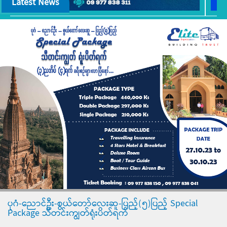
Latest News
ပုဂံ-ညောင်ဦး-စွယ်တော်လေးဆူ-ပြည့်(၅)ပြည့် Special
Package သီတင်းကျွတ်ရုံးပိတ်ရက်